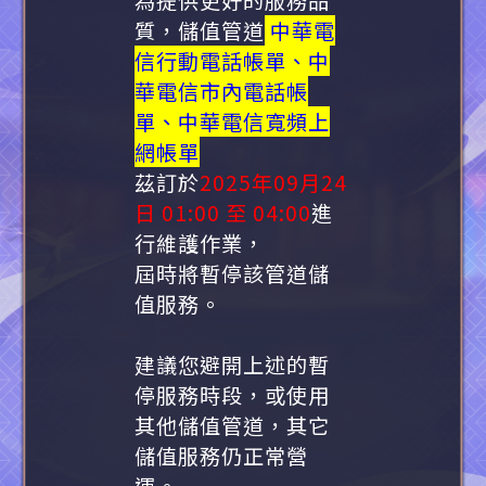
質，儲值管道
中華電
信行動電話帳單、中
華電信市內電話帳
單、中華電信寬頻上
網帳單
茲訂於
2025年09月24
日 01:00 至 04:00
進
行維護作業，
屆時將暫停該管道儲
值服務。
建議您避開上述的暫
停服務時段，或使用
其他儲值管道，其它
儲值服務仍正常營
運。