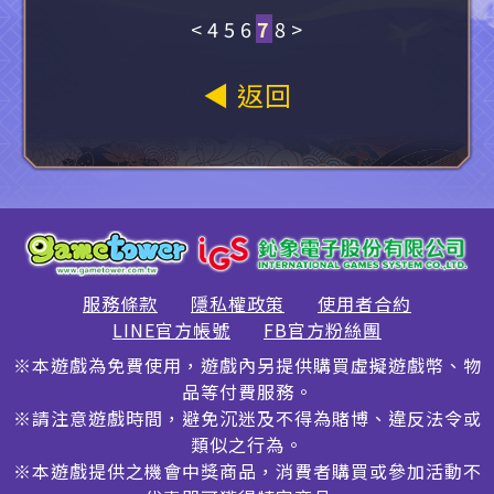
<
4
5
6
7
8
>
◀ 返回
服務條款
隱私權政策
使用者合約
LINE官方帳號
FB官方粉絲團
※本遊戲為免費使用，遊戲內另提供購買虛擬遊戲幣、物
品等付費服務。
※請注意遊戲時間，避免沉迷及不得為賭博、違反法令或
類似之行為。
※本遊戲提供之機會中獎商品，消費者購買或參加活動不