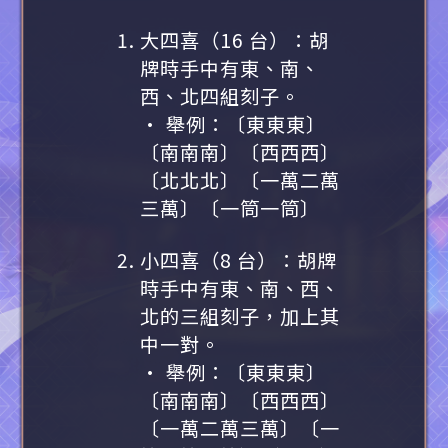
大四喜（16 台）：胡
牌時手中有東、南、
西、北四組刻子。
• 舉例：〔東東東〕
〔南南南〕〔西西西〕
〔北北北〕〔一萬二萬
三萬〕〔一筒一筒〕
小四喜（8 台）：胡牌
時手中有東、南、西、
北的三組刻子，加上其
中一對。
• 舉例：〔東東東〕
〔南南南〕〔西西西〕
〔一萬二萬三萬〕〔一