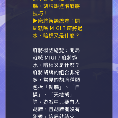
聽、胡牌跟進階麻將
技巧！
▶麻將術語總覽：開
局就喊 MIGI？麻將過
水、暗槓又是什麼？
麻將術語總覽：開局
就喊 MIGI？麻將過
水、暗槓又是什麼？
麻將胡牌的組合非常
多，常見的胡牌種類
包括「獨聽」、「自
摸」、「天地胡」
等。遊戲中只要有人
胡牌，且胡牌者沒有
犯規，這局就結束