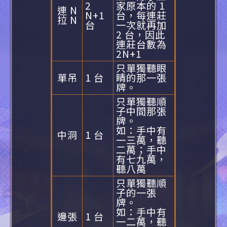
2
家原本的 1
連 N
N+1
台，每連莊
拉 N
台
一次就再加
2 台，因此
連莊台數為
2N+1
只單獨聽眼
單吊
1 台
睛的那一張
牌。
只單獨聽順
子中間那張
牌。
如：手中有
中洞
1 台
一三萬，聽
二萬；手中
有七九萬，
聽八萬
只單獨聽順
子的一張
牌。
如：手中有
邊張
1 台
一二萬，聽