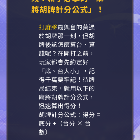
將胡牌計分公式」！
打麻將
最興奮的莫過
於胡牌那一刻，但胡
牌後該怎麼算台、算
錢呢？在開打之前，
玩家都會先約定好
「底、台大小」，記
得千萬要牢記！待牌
局結束，就用以下的
麻將胡牌計分公式，
迅速算出得分！
胡牌計分公式：得分 =
底分 +（台分 × 台
數）