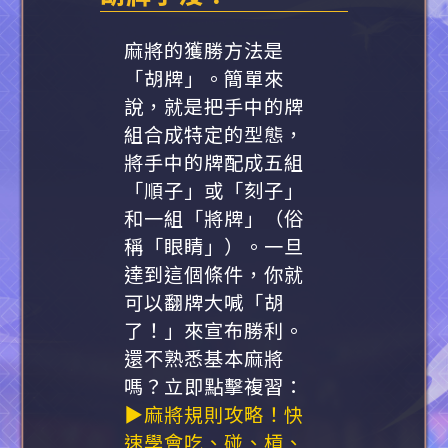
麻將的獲勝方法是
「胡牌」。簡單來
說，就是把手中的牌
組合成特定的型態，
將手中的牌配成五組
「順子」或「刻子」
和一組「將牌」（俗
稱「眼睛」）。一旦
達到這個條件，你就
可以翻牌大喊「胡
了！」來宣布勝利。
還不熟悉基本麻將
嗎？立即點擊複習：
▶麻將規則攻略！快
速學會吃、碰、槓、