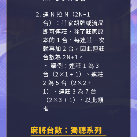
連 N 拉 N（2N+1
台）：莊家胡牌或流局
即可連莊，除了莊家原
本的 1 台，每連莊一次
就再加 2 台，因此連莊
台數為 2N+1。
• 舉例：連莊 1 為 3
台（2×1 + 1）、連莊
2 為 5 台（2×2 +
1）、連莊 3 為 7 台
（2×3 + 1），以此類
推
麻將台數：獨聽系列