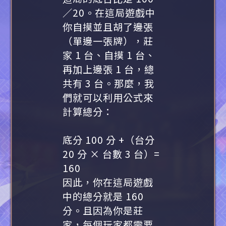
／20。在這局遊戲中
你自摸並且胡了邊張
（單邊一張牌），莊
家 1 台、自摸 1 台、
再加上邊張 1 台，總
共有 3 台。那麼，我
們就可以利用公式來
計算總分：
底分 100 分 +（台分
20 分 × 台數 3 台）=
160
因此，你在這局遊戲
中的總分就是 160
分。且因為你是莊
家，每個玩家都需要