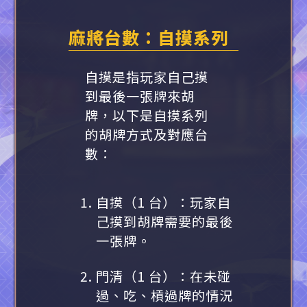
麻將台數：自摸系列
自摸是指玩家自己摸
到最後一張牌來胡
牌，以下是自摸系列
的胡牌方式及對應台
數：
自摸（1 台）：玩家自
己摸到胡牌需要的最後
一張牌。
門清（1 台）：在未碰
過、吃、槓過牌的情況