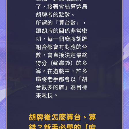
了，接著會結算這局
胡牌者的點數。
所謂的「算台數」，
跟胡牌的關係非常密
切，每一個麻將胡牌
組合都會有對應的台
數，會直接決定最終
得分（輸贏錢）的多
寡。在遊戲中，許多
麻將老手都會以「胡
台數多的牌」為目標
來競技。
胡牌後怎麼算台、算
錢？新手必學的「麻