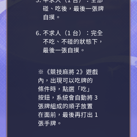
碰、吃後，最後一張牌
自摸。
不求人（1 台）：完全
不吃、不碰的狀態下，
最後一張自摸。
※《競技麻將 2》遊戲
內，出現可以吃牌的
條件時，點選「吃」
按鈕，系統會自動將 3
張牌組成的順子放置
在面前，最後再打出 1
張手牌。