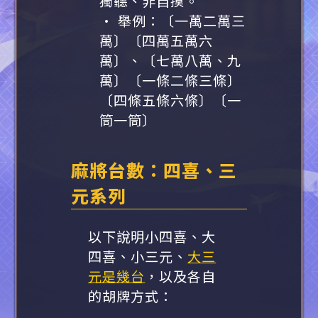
獨聽、非自摸。
• 舉例：〔一萬二萬三
萬〕〔四萬五萬六
萬〕、〔七萬八萬、九
萬〕〔一條二條三條〕
〔四條五條六條〕〔一
筒一筒〕
麻將台數：四喜、三
元系列
以下說明小四喜、大
四喜、小三元、
大三
元是幾台
，以及各自
的胡牌方式：