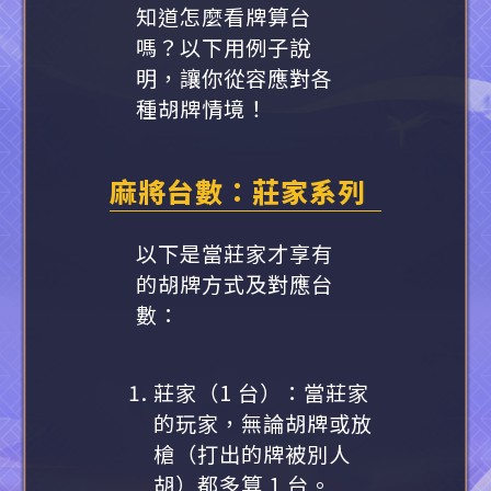
知道怎麼看牌算台
嗎？以下用例子說
明，讓你從容應對各
種胡牌情境！
麻將台數：莊家系列
以下是當莊家才享有
的胡牌方式及對應台
數：
莊家（1 台）：當莊家
的玩家，無論胡牌或放
槍（打出的牌被別人
胡）都多算 1 台。