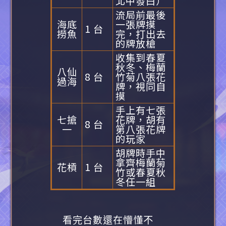
北中發白）
流局前最後
海底
一張牌摸
1 台
撈魚
完，打出去
的牌放槍
收集到春夏
秋冬、梅蘭
八仙
8 台
竹菊八張花
過海
牌，視同自
摸
手上有七張
七搶
花牌，胡有
8 台
一
第八張花牌
的玩家
胡牌時手中
拿齊梅蘭菊
花槓
1 台
竹或春夏秋
冬任一組
看完台數還在懵懂不