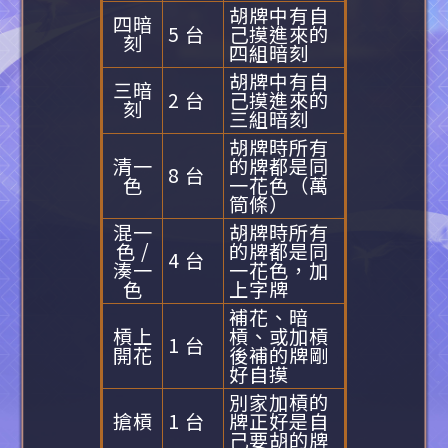
胡牌中有自
四暗
5 台
己摸進來的
刻
四組暗刻
胡牌中有自
三暗
2 台
己摸進來的
刻
三組暗刻
胡牌時所有
清一
的牌都是同
8 台
色
一花色（萬
筒條）
混一
胡牌時所有
色 /
的牌都是同
4 台
湊一
一花色，加
色
上字牌
補花、暗
槓上
槓、或加槓
1 台
開花
後補的牌剛
好自摸
別家加槓的
搶槓
1 台
牌正好是自
己要胡的牌