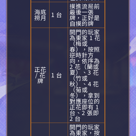
摸進流局前
海底
最後一張
1 台
撈月
牌，正好是
自摸的牌
開門的玩家
為東家 1 花
（梅或
春），按照
逆時針方
向，依序為
2 花（蘭或
正花
夏）、3 花
/ 花
1 台
（竹或
牌
秋）、4 花
（菊或
冬），拿到
對應座位的
正花即有 1
台、2 張即
2 台
開門的玩家
為東家，按