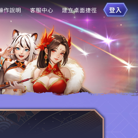
登入
操作說明
客服中心
建立桌面捷徑