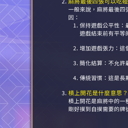
麻將最後四張可以吃
一般來說，麻將最後四
因：
保持遊戲公平性：
遊戲結束前有平等
增加遊戲張力：這
簡化結算：不允許
傳統習慣：這是長
槓上開花是什麼意思
槓上開花是麻將中的一
剛好摸到自摸需要的牌