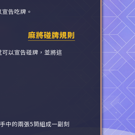
以宣告吃牌。
麻將碰牌規則
就可以宣告碰牌，並將這
手中的兩張5筒組成一副刻