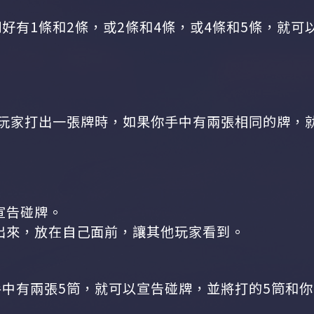
好有1條和2條，或2條和4條，或4條和5條，就可
玩家打出一張牌時，如果你手中有兩張相同的牌，
宣告碰牌。
亮出來，放在自己面前，讓其他玩家看到。
手中有兩張5筒，就可以宣告碰牌，並將打的5筒和你