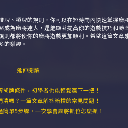
碰牌、槓牌的規則，你可以在短時間內快速掌握麻
鬆成為麻將達人，還能顯著提高你的遊戲技巧和勝
規則都將使你的麻將遊戲更加順利。希望這篇文章
多的樂趣。
延伸閱讀
解胡牌條件，初學者也能輕鬆贏下一把！
門清嗎？一篇文章解答暗槓的常見問題！
過簡單5步驟，一次學會麻將抓位怎麼抓！