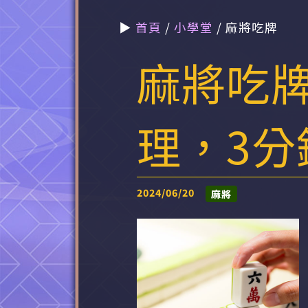
▶
首頁
/
小學堂
/ 麻將吃牌
麻將吃
理，3
2024/06/20
麻將