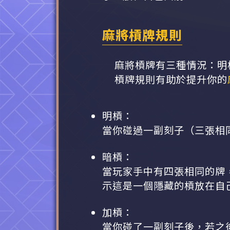
麻將槓牌規則
麻將槓牌有三種情況：明
槓牌規則有助於提升你的
明槓：
當你碰過一副刻子（三張相
暗槓：
當玩家手中有四張相同的牌
示這是一個隱藏的槓放在自
加槓：
當你碰了一副刻子後，若之