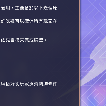
都適用，主要基於以下幾個原
允許吃碰可以確保所有玩家在
須依靠自摸來完成牌型。
。
張牌恰好使玩家湊齊胡牌條件