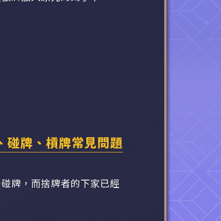
、碰牌、槓牌常見問題
告碰牌，而捨牌者的下家已經