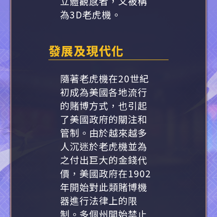
立體觀感者，又被稱
為3D老虎機。
發展及現代化
隨著老虎機在20世紀
初成為美國各地流行
的賭博方式，也引起
了美國政府的關注和
管制。由於越來越多
人沉迷於老虎機並為
之付出巨大的金錢代
價，美國政府在1902
年開始對此類賭博機
器進行法律上的限
制。多個州開始禁止