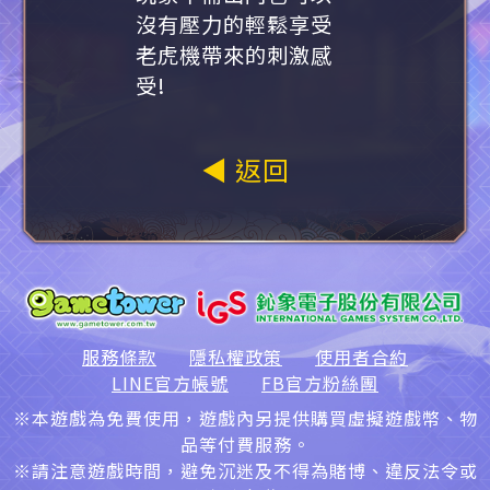
沒有壓力的輕鬆享受
老虎機帶來的刺激感
受!
◀ 返回
服務條款
隱私權政策
使用者合約
LINE官方帳號
FB官方粉絲團
※本遊戲為免費使用，遊戲內另提供購買虛擬遊戲幣、物
品等付費服務。
※請注意遊戲時間，避免沉迷及不得為賭博、違反法令或