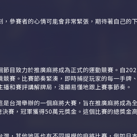
刻，參賽者的心情可能會非常緊張，期待著自己的
個節目致力於推廣麻將成為正式的運動競賽。自20
境競賽。比賽節奏緊湊，即時捕捉玩家的每一手牌
主播和賽評講解牌局，淺顯易懂地跟上賽事節奏。
這是台灣舉辦的一個麻將大賽，旨在推廣麻將成為
總決賽，冠軍獲得50萬元獎金。這個比賽的總獎金高
台灣，其他地區也有不同規模的麻將比賽，例如日