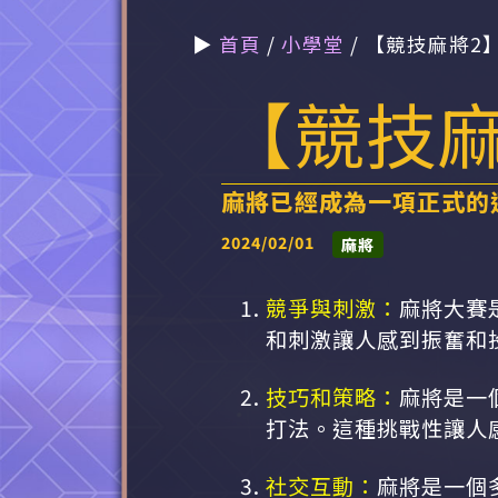
▶
首頁
/
小學堂
/ 【競技麻將2
【競技麻
麻將已經成為一項正式的
2024/02/01
麻將
競爭與刺激：
麻將大賽
和刺激讓人感到振奮和
技巧和策略：
麻將是一
打法。這種挑戰性讓人
社交互動：
麻將是一個