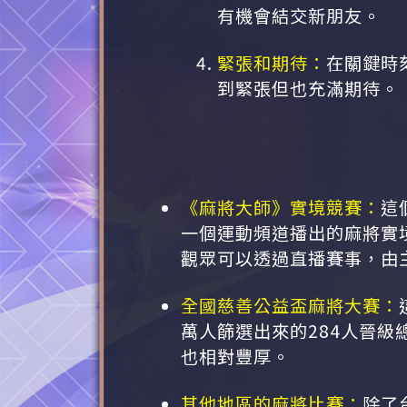
有機會結交新朋友。
緊張和期待：
在關鍵時
到緊張但也充滿期待。
《麻將大師》實境競賽：
這
一個運動頻道播出的麻將實
觀眾可以透過直播賽事，由
全國慈善公益盃麻將大賽：
萬人篩選出來的284人晉級
也相對豐厚。
其他地區的麻將比賽：
除了