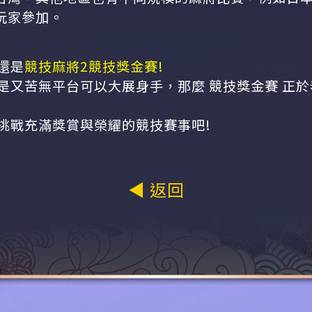
玩家參加。
還是
競技麻將2競技獎金賽!
是又苦無平台可以大展身手，那麼 競技獎金賽 正
挑戰充滿獎賞與榮耀的競技賽事吧!
◀ 返回